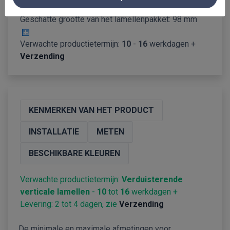
Geschat gewicht: 0.75 kg
Geschatte grootte van het lamellenpakket:
98 mm
Verwachte productietermijn:
10
-
16
werkdagen +
Verzending
KENMERKEN VAN HET PRODUCT
INSTALLATIE
METEN
BESCHIKBARE KLEUREN
Verwachte productietermijn:
Verduisterende
verticale lamellen
-
10
tot
16
werkdagen +
Levering: 2 tot 4 dagen, zie
Verzending
De minimale en maximale afmetingen voor