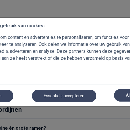
gebruik van cookies
m content en advertenties te personaliseren, om functies voor
eer te analyseren. Ook delen we informatie over uw gebruik va
media, adverteren en analyse. Deze partners kunnen deze gegev
u aan ze heeft verstrekt of die ze hebben verzameld op basis va
ordijnen
ezen?
Stoffen en kleuren
Toepassingen
Al
n
Essentiële accepteren
ordijnen
leine én grote ramen?