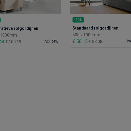
-30%
Standaard rolgordijnen
atieve rolgordijnen
500 x 1000mm
x 1000mm
€ 58.15
in
.44
incl. btw
€ 83.08
€ 109.19