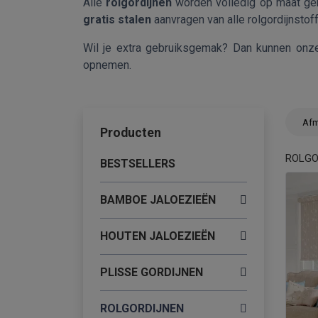
Alle
rolgordijnen
worden volledig op maat ge
gratis stalen
aanvragen van alle rolgordijnstoffe
Wil je extra gebruiksgemak? Dan kunnen on
opnemen.
Afm
Producten
ROLGO
BESTSELLERS
BAMBOE JALOEZIEËN
HOUTEN JALOEZIEËN
PLISSE GORDIJNEN
ROLGORDIJNEN