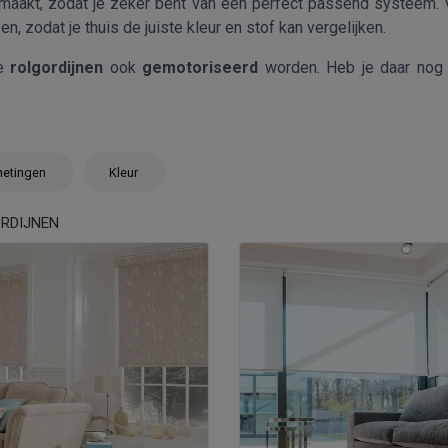
maakt, zodat je zeker bent van een perfect passend systeem.
n, zodat je thuis de juiste kleur en stof kan vergelijken.
ze
rolgordijnen
ook
gemotoriseerd
worden. Heb je daar nog v
etingen
Kleur
RDIJNEN