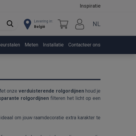
Inspiratie
Levering in:
NL
België
leurstalen
Meten
Installatie
Contacteer ons
 Met onze
verduisterende rolgordijnen
houd je
sparante rolgordijnen
filteren het licht op een
, ideaal om jouw raamdecoratie extra karakter te