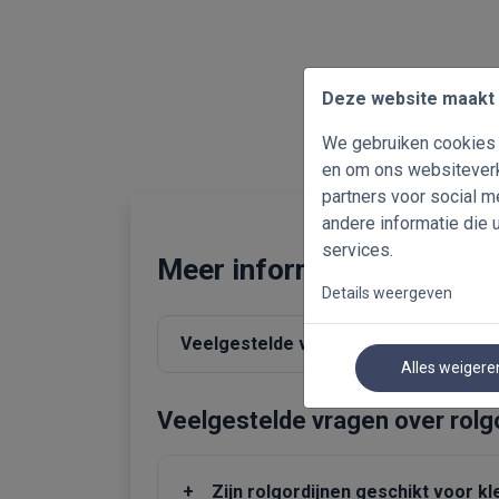
Deze website maakt 
We gebruiken cookies o
en om ons websiteverk
partners voor social 
andere informatie die 
services.
Meer informatie over rolg
Details weergeven
Veelgestelde vragen
Waarom ki
Alles weigere
Veelgestelde vragen over rolg
+
Zijn rolgordijnen geschikt voor k