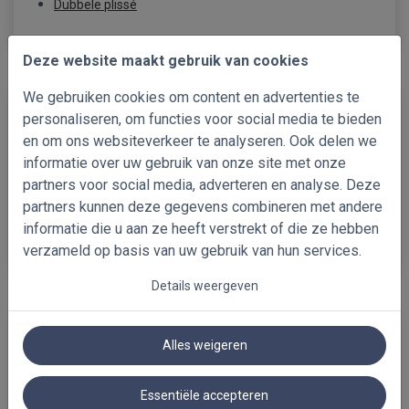
Dubbele plissé
Deze website maakt gebruik van cookies
We gebruiken cookies om content en advertenties te
ROLGORDIJNEN
personaliseren, om functies voor social media te bieden
en om ons websiteverkeer te analyseren. Ook delen we
informatie over uw gebruik van onze site met onze
Standaard rolgordijnen
partners voor social media, adverteren en analyse. Deze
Verduisterende rolgordijnen
partners kunnen deze gegevens combineren met andere
informatie die u aan ze heeft verstrekt of die ze hebben
Decoratieve rolgordijnen
verzameld op basis van uw gebruik van hun services.
Details weergeven
ALUMINIUM JALOEZIEËN
Alles weigeren
Essentiële accepteren
Aluminium jaloezieën 25mm