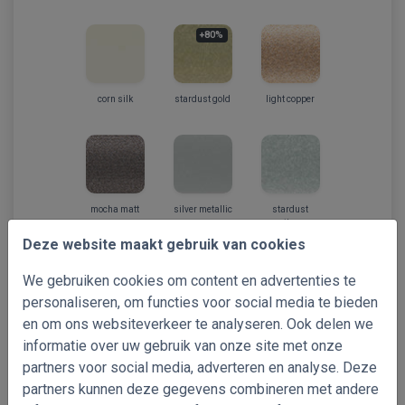
+80%
corn silk
stardust gold
light copper
mocha matt
silver metallic
stardust
silver
Deze website maakt gebruik van cookies
+80%
+80%
We gebruiken cookies om content en advertenties te
personaliseren, om functies voor social media te bieden
en om ons websiteverkeer te analyseren. Ook delen we
silver matt
grey
silver matt
informatie over uw gebruik van onze site met onze
PERF
partners voor social media, adverteren en analyse. Deze
partners kunnen deze gegevens combineren met andere