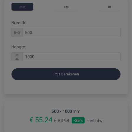
mm
cm
m
Breedte:
Hoogte:
Prijs Berekenen
500
x
1000
mm
€ 55.24
€ 84.98
-35%
incl. btw