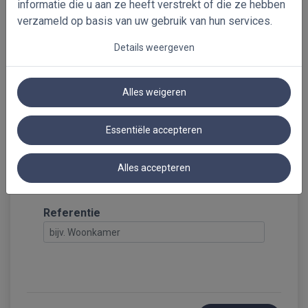
informatie die u aan ze heeft verstrekt of die ze hebben
verzameld op basis van uw gebruik van hun services.
antracite matt
dark shadow
black matt
Details weergeven
Alles weigeren
Kies je gratis stalen!
kleurspecificaties
Essentiële accepteren
Overzicht
Alles accepteren
Aluminium Jaloezieën 16mm
Referentie