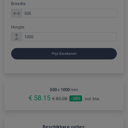
Breedte:
Hoogte:
Prijs Berekenen
500
x
1000
mm
€ 58.15
€ 83.08
-30%
incl. btw
Beschikbare opties: