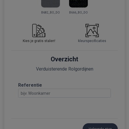
B682_BO_DO
B666_BO_DO
Kies je gratis stalen!
kleurspecificaties
Overzicht
Verduisterende Rolgordijnen
Referentie