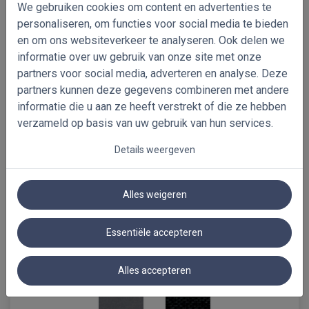
B613_BO
B663_BO_DO
B614_BO
We gebruiken cookies om content en advertenties te
personaliseren, om functies voor social media te bieden
+25%
en om ons websiteverkeer te analyseren. Ook delen we
informatie over uw gebruik van onze site met onze
partners voor social media, adverteren en analyse. Deze
B662_BO_DO
B664_BO_DO
Z050_BO
partners kunnen deze gegevens combineren met andere
informatie die u aan ze heeft verstrekt of die ze hebben
verzameld op basis van uw gebruik van hun services.
+25%
+25%
Details weergeven
Z041_BO_DO
B626_BO
Z031_BO_DO
Alles weigeren
Essentiële accepteren
B667_BO_DO
B609_BO
B665_BO_DO
Alles accepteren