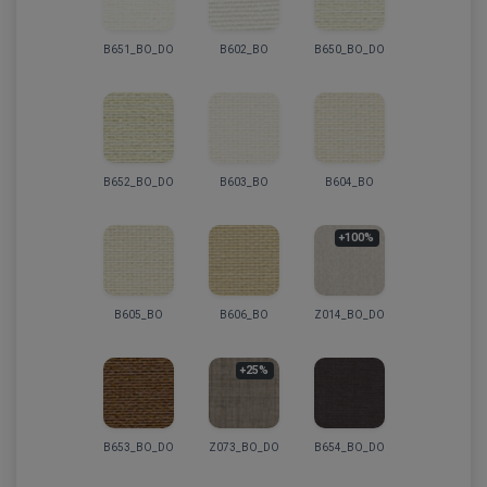
B651_BO_DO
B602_BO
B650_BO_DO
B652_BO_DO
B603_BO
B604_BO
+100%
B605_BO
B606_BO
Z014_BO_DO
+25%
B653_BO_DO
Z073_BO_DO
B654_BO_DO