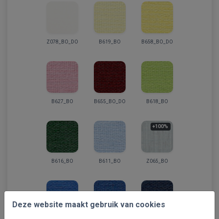
Z078_BO_DO
B619_BO
B658_BO_DO
B627_BO
B655_BO_DO
B618_BO
+100%
B616_BO
B611_BO
Z065_BO
Deze website maakt gebruik van cookies