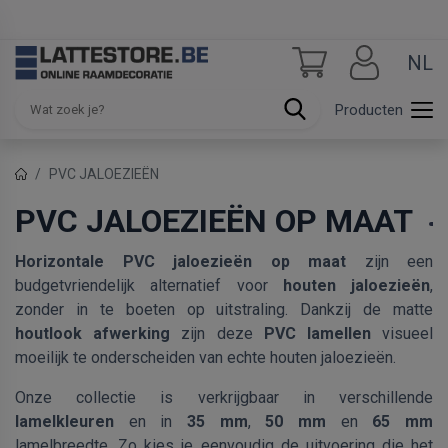
NL
Producten
PVC JALOEZIEËN
PVC JALOEZIEËN OP MAAT
Horizontale PVC jaloezieën op maat
zijn een
budgetvriendelijk alternatief voor
houten jaloezieën
,
zonder in te boeten op uitstraling. Dankzij de matte
houtlook afwerking
zijn deze
PVC lamellen
visueel
moeilijk te onderscheiden van echte houten jaloezieën.
Onze collectie is verkrijgbaar in verschillende
lamelkleuren
en in
35 mm
,
50 mm
en
65 mm
lamelbreedte. Zo kies je eenvoudig de uitvoering die het