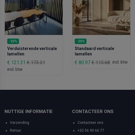
-30%
-30%
Verduisterende verticale
Standaard verticale
lamellen
lamellen
€ 121.31
€ 173.31
€ 80.97
€ 115.68
incl. btw
incl. btw
NUTTIGE INFORMATIE
CONTACTEER ONS
Verzending
Contacteer ons
Retour
+32 56 90 66 77