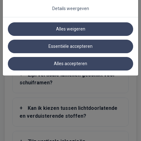
Details weergeven
Veelgestelde vragen over verticale
lamellen
Alles weigeren
+
Zijn verticale lamellen enkel geschikt
Essentiële accepteren
voor grote ramen?
Alles accepteren
+
Zijn verticale lamellen geschikt voor
schuiframen?
+
Kan ik kiezen tussen lichtdoorlatende
en verduisterende stoffen?