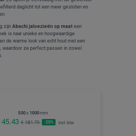
gefilterd daglicht tot een meer gesloten en
en.
g zijn
Abachi jaloezieën op maat
een
zoek is naar unieke en hoogwaardige
en de warme look van echt hout met een
ng, waardoor ze perfect passen in zowel
s.
500
x
1000
mm
145.43
€ 181.79
-20%
incl. btw