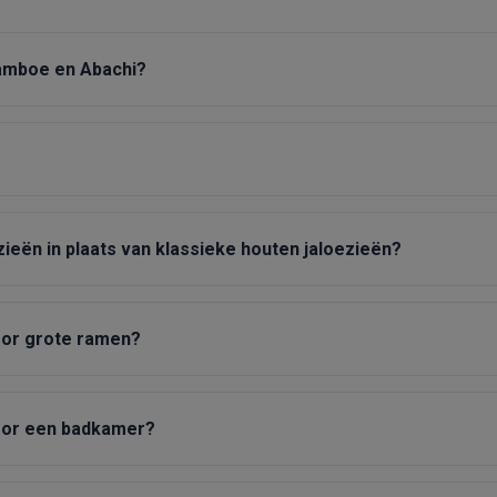
bamboe en Abachi?
eën in plaats van klassieke houten jaloezieën?
oor grote ramen?
voor een badkamer?