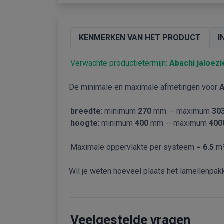
KENMERKEN VAN HET PRODUCT
I
Verwachte productietermijn:
Abachi jaloe
De minimale en maximale afmetingen voor
A
breedte
: minimum
270
mm -- maximum
30
hoogte
: minimum
400
mm -- maximum
400
Maximale oppervlakte per systeem =
6.5
m
Wil je weten hoeveel plaats het lamellenpakk
Veelgestelde vragen