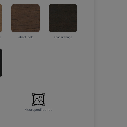
e
abachi oak
abachi wenge
kleurspecificaties