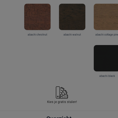
abachi chestnut
abachi walnut
abachi cottage pin
abachi black
Kies je gratis stalen!