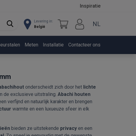
Inspiratie
Levering in:
NL
België
leurstalen
Meten
Installatie
Contacteer ons
50mm
 abachihout
onderscheidt zich door het
lichte
n de exclusieve uitstraling.
Abachi houten
n verfijnd en natuurlijk karakter en brengen
ctuur
warmte en een luxueuze sfeer in elk
zieën
bieden ze uitstekende
privacy
en een
al
. Zo speel je eenvoudig met de gewenste