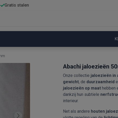
Gratis stalen
K
0mm
Abachi jaloezieën 
Onze collectie
jaloezieën in
gewicht
, de
duurzaamheid
e
jaloezieën op maat
hebben ee
dankzij hun subtiele
nerfstru
interieur.
Net als andere
houten jaloe
vlotte regeling van de
lichtinv