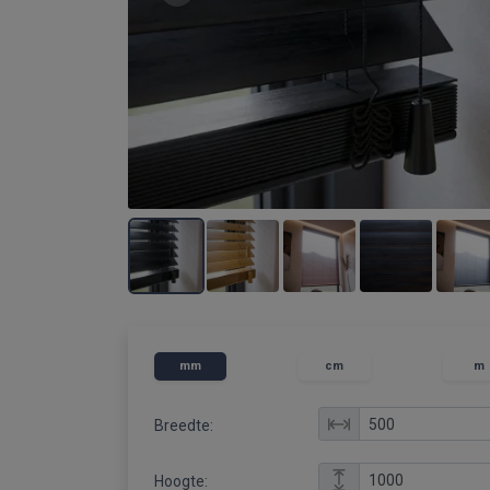
mm
cm
m
Breedte:
Hoogte: