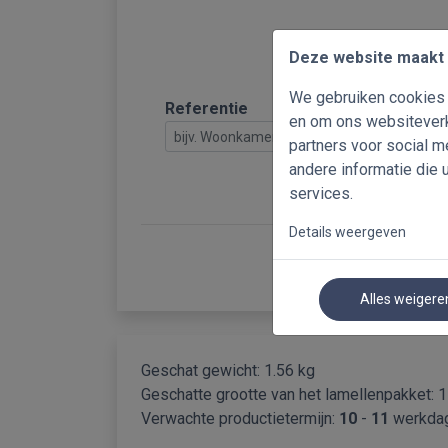
Deze website maakt 
We gebruiken cookies o
Referentie
en om ons websiteverk
partners voor social 
andere informatie die 
services.
Details weergeven
Alles weigere
Geschat gewicht: 1.56 kg
Geschatte grootte van het lamellenpakket:
1
Verwachte productietermijn:
10
-
11
werkda