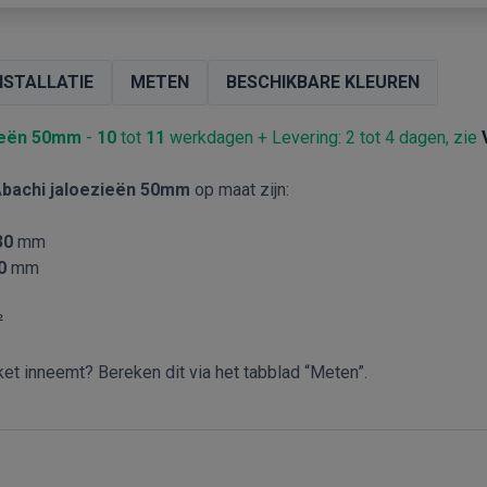
NSTALLATIE
METEN
BESCHIKBARE KLEUREN
zieën 50mm
-
10
tot
11
werkdagen + Levering: 2 tot 4 dagen, zie
bachi jaloezieën 50mm
op maat zijn:
30
mm
0
mm
²
et inneemt? Bereken dit via het tabblad “Meten”.