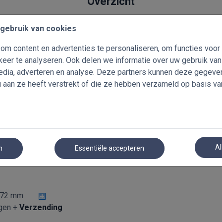
Overzicht
Abachi Jaloezieën 50mm
gebruik van cookies
Lo
m content en advertenties te personaliseren, om functies voor
eer te analyseren. Ook delen we informatie over uw gebruik va
media, adverteren en analyse. Deze partners kunnen deze gegev
u aan ze heeft verstrekt of die ze hebben verzameld op basis va
Al
n
Essentiële accepteren
72 mm
gen +
Verzending