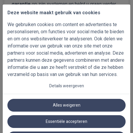
garantie
op zijn systemen en helpt u graag verder
bij vragen over bediening, montage of productkeuze.
Deze website maakt gebruik van cookies
Ons team staat klaar om u te begeleiden voor, tijdens
We gebruiken cookies om content en advertenties te
en na uw bestelling. Ook op vlak van levering zetten
personaliseren, om functies voor social media te bieden
wij in op snelheid en duidelijkheid. Omdat uw
en om ons websiteverkeer te analyseren. Ook delen we
raamdecoratie speciaal op maat wordt
informatie over uw gebruik van onze site met onze
geproduceerd, combineren wij maatwerk met een zo
partners voor social media, adverteren en analyse. Deze
kort mogelijke levertermijn. De verwachte
partners kunnen deze gegevens combineren met andere
productietermijn vindt u steeds terug op de
informatie die u aan ze heeft verstrekt of die ze hebben
productpagina’s, zodat u precies weet waar u aan toe
verzameld op basis van uw gebruik van hun services.
bent.
Details weergeven
Alles weigeren
Essentiële accepteren