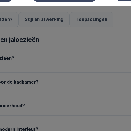
ezen?
Stijl en afwerking
Toepassingen
en jaloezieën
zieën?
voor de badkamer?
n onderhoud?
modern interieur?