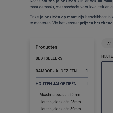
Naast
houten jaloezieën
zijn er ook
alumini
maat gemaakt, met aandacht voor kwaliteit en 
Onze
jaloezieën op maat
zijn beschikbaar in
te monteren. Via het venster
prijzen berekene
Afm
Producten
HOUTE
BESTSELLERS
BAMBOE JALOEZIEËN
HOUTEN JALOEZIEËN
Abachi jaloezieën 50mm
Houten jaloezieën 25mm
Houten jaloezieën 50mm