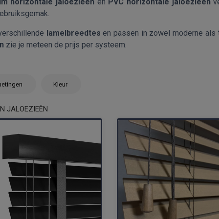
um horizontale jaloezieën
en
PVC horizontale jaloezieën
ve
gebruiksgemak.
 verschillende
lamelbreedtes
en passen in zowel moderne als ti
n
zie je meteen de prijs per systeem.
etingen
Kleur
N JALOEZIEËN