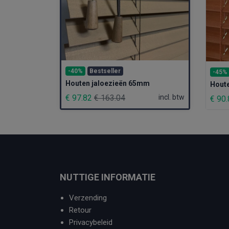
-40%
Bestseller
-45%
Houten jaloezieën 65mm
Hout
€ 97.82
€ 163.04
incl. btw
€ 90
NUTTIGE INFORMATIE
Verzending
Retour
Privacybeleid