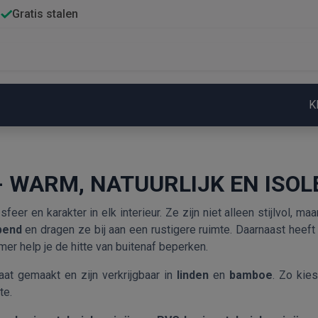
Gratis stalen
K
- WARM, NATUURLIJK EN ISO
eer en karakter in elk interieur. Ze zijn niet alleen stijlvol, 
pend
en dragen ze bij aan een rustigere ruimte. Daarnaast heeft 
mer help je de hitte van buitenaf beperken.
at gemaakt en zijn verkrijgbaar in
linden
en
bamboe
. Zo kies
te.