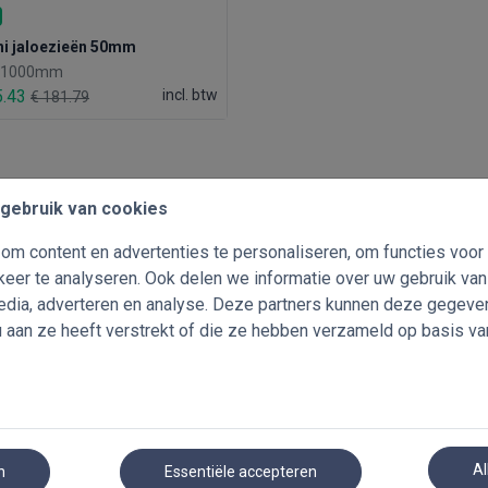
i jaloezieën 50mm
x 1000mm
5.43
incl. btw
€ 181.79
gebruik van cookies
m content en advertenties te personaliseren, om functies voor
eer te analyseren. Ook delen we informatie over uw gebruik va
media, adverteren en analyse. Deze partners kunnen deze gegev
u aan ze heeft verstrekt of die ze hebben verzameld op basis va
Al
n
Essentiële accepteren
en jaloezieën