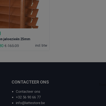
en jaloezieën 25mm
.80
€ 165.09
incl. btw
CONTACTEER ONS
Contacteer ons
+32 56 90 66 77
info@lattestore.be