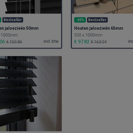
Bestseller
-40%
Bestseller
en jaloezieën 50mm
Houten jaloezieën 65mm
x 1000mm
500 x 1000mm
.06
incl. btw
€ 97.82
in
€ 150.86
€ 163.04