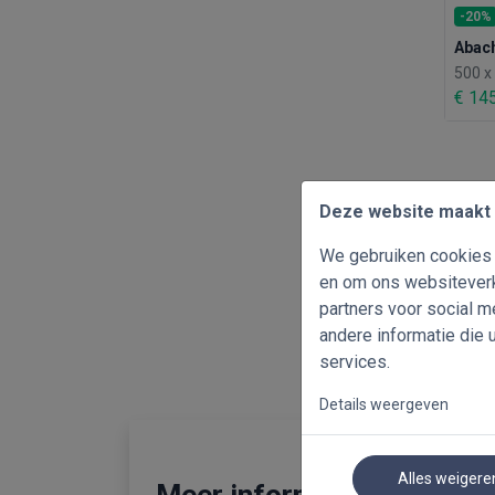
-20%
Abach
500 
€ 14
Deze website maakt 
We gebruiken cookies o
en om ons websiteverk
partners voor social 
andere informatie die 
services.
Details weergeven
Alles weigere
Meer informatie over hout