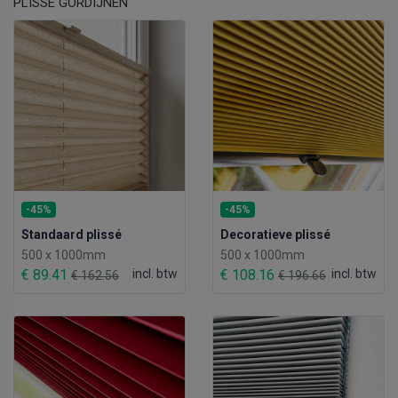
PLISSE GORDIJNEN
-45%
-45%
Standaard plissé
Decoratieve plissé
500 x 1000mm
500 x 1000mm
€ 89.41
incl. btw
€ 108.16
incl. btw
€ 162.56
€ 196.66