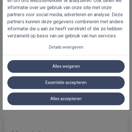
en om ons websiteverkeer te analyseren. Ook delen we
-45%
informatie over uw gebruik van onze site met onze
Verduisterende dubbele
partners voor social media, adverteren en analyse. Deze
plissé
partners kunnen deze gegevens combineren met andere
500 x 1000mm
informatie die u aan ze heeft verstrekt of die ze hebben
€ 133.34
incl. btw
€ 242.45
verzameld op basis van uw gebruik van hun services.
Details weergeven
Alles weigeren
Essentiële accepteren
Alles accepteren