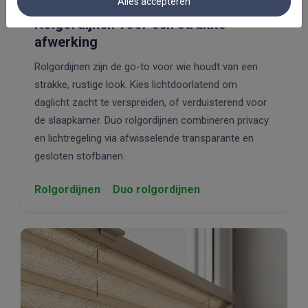
Alles accepteren
Rolgordijnen voor een strakke
afwerking
Rolgordijnen zijn de go-to voor wie houdt van een
strakke, rustige look. Kies lichtdoorlatend om
daglicht zacht te verspreiden, of verduisterend voor
de slaapkamer. Duo rolgordijnen combineren privacy
en lichtregeling via afwisselende transparante en
gesloten stofbanen.
Rolgordijnen
Duo rolgordijnen