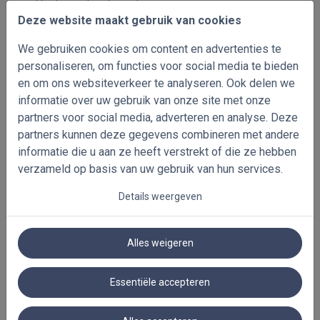
Houten en bamboe jaloezieën geven een warme,
Deze website maakt gebruik van cookies
natuurlijke uitstraling in woonkamers en
slaapkamers. Aluminium jaloezieën zijn strakker en
We gebruiken cookies om content en advertenties te
vochtbestendiger, een logische keuze voor keuken
personaliseren, om functies voor social media te bieden
of badkamer. Beschikbaar van 16 mm tot 65 mm
en om ons websiteverkeer te analyseren. Ook delen we
lamelbreedte.
informatie over uw gebruik van onze site met onze
partners voor social media, adverteren en analyse. Deze
Houten jaloezieën
Aluminium jaloezieën
partners kunnen deze gegevens combineren met andere
informatie die u aan ze heeft verstrekt of die ze hebben
verzameld op basis van uw gebruik van hun services.
Details weergeven
Alles weigeren
Essentiële accepteren