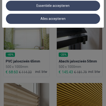
Essentiële accepteren
Alles accepteren
-40%
-20%
PVC jaloezieën 65mm
Abachi jaloezieën 50mm
500 x 1000mm
500 x 1000mm
€ 68.60
incl. btw
€ 145.43
incl. btw
€ 114.33
€ 181.79