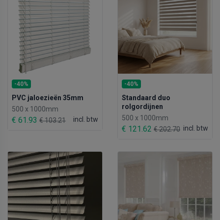
-40%
-40%
PVC jaloezieën 35mm
Standaard duo
rolgordijnen
500 x 1000mm
500 x 1000mm
€ 61.93
incl. btw
€ 103.21
€ 121.62
incl. btw
€ 202.70