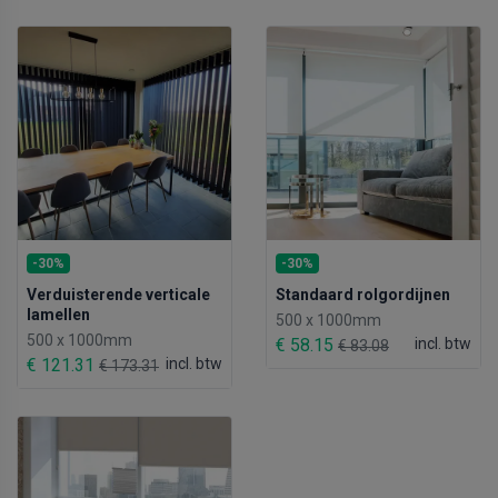
-30%
-30%
Standaard rolgordijnen
Verduisterende verticale
lamellen
500 x 1000mm
500 x 1000mm
€ 58.15
incl. btw
€ 83.08
€ 121.31
incl. btw
€ 173.31