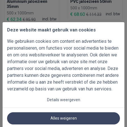
Aluminium jaloezieën
PVC jaloezieën 50mm
35mm
500 x 1000mm
500 x 1000mm
€ 68.60
incl. btw
€ 114.33
€ 62.34
incl. btw
€ 95.90
Deze website maakt gebruik van cookies
We gebruiken cookies om content en advertenties te
personaliseren, om functies voor social media te bieden
en om ons websiteverkeer te analyseren. Ook delen we
informatie over uw gebruik van onze site met onze
partners voor social media, adverteren en analyse. Deze
partners kunnen deze gegevens combineren met andere
informatie die u aan ze heeft verstrekt of die ze hebben
verzameld op basis van uw gebruik van hun services.
-40%
-35%
Details weergeven
Verduisterende duo
Aluminium jaloezieën
rolgordijnen
50mm
500 x 1000mm
500 x 1000mm
Alles weigeren
€ 142.48
incl. btw
€ 71.90
incl. btw
€ 237.46
€ 110.62