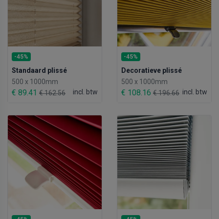
-45%
-45%
Standaard plissé
Decoratieve plissé
500 x 1000mm
500 x 1000mm
€ 89.41
incl. btw
€ 108.16
incl. btw
€ 162.56
€ 196.66