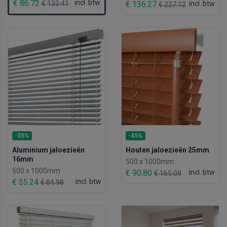
€ 86.72
incl. btw
€ 133.41
€ 136.27
incl. btw
€ 227.12
-35%
-45%
Aluminium jaloezieën
Houten jaloezieën 25mm
16mm
500 x 1000mm
500 x 1000mm
€ 90.80
incl. btw
€ 165.09
€ 55.24
incl. btw
€ 84.98