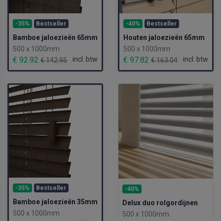
-35%
Bestseller
-40%
Bestseller
Bamboe jaloezieën 65mm
Houten jaloezieën 65mm
500 x 1000mm
500 x 1000mm
€ 92.92
incl. btw
€ 97.82
incl. btw
€ 142.95
€ 163.04
-35%
Bestseller
-40%
Bamboe jaloezieën 35mm
Delux duo rolgordijnen
500 x 1000mm
500 x 1000mm