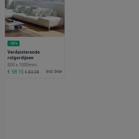
-30%
Verduisterende
rolgordijnen
500 x 1000mm
€ 58.15
incl. btw
€ 83.08