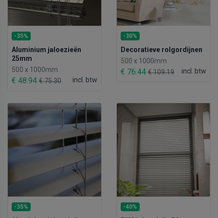
-35%
-30%
Aluminium jaloezieën
Decoratieve rolgordijnen
25mm
500 x 1000mm
500 x 1000mm
€ 76.44
incl. btw
€ 109.19
€ 48.94
incl. btw
€ 75.30
-35%
-40%