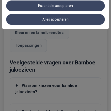
Essentiële accepteren
Veelgestelde vragen
Waarom kiezen?
Alles accepteren
Kleuren en lamelbreedtes
Toepassingen
Veelgestelde vragen over Bamboe
jaloezieën
+
Waarom kiezen voor bamboe
jaloezieën?