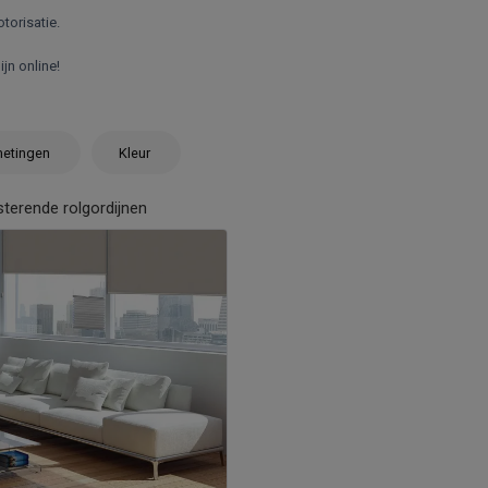
torisatie.
jn online!
etingen
Kleur
sterende rolgordijnen