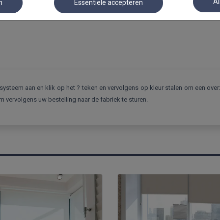
Al
n
Essentiële accepteren
ysteem aan en klik op het ? teken en vervolgens op kleur stalen om een overz
m vervolgens uw bestelling naar de fabriek te sturen.