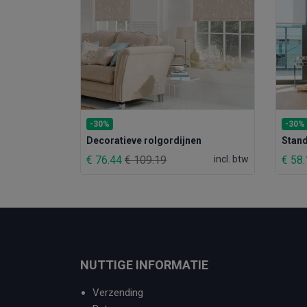
-30%
-30%
Stand
Decoratieve rolgordijnen
€ 58
€ 76.44
€ 109.19
incl. btw
NUTTIGE INFORMATIE
Verzending