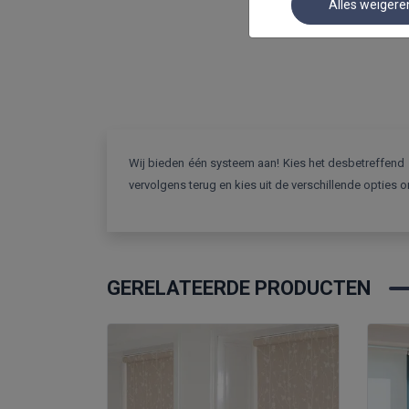
Alles weigere
Wij bieden één systeem aan! Kies het desbetreffend s
vervolgens terug en kies uit de verschillende opties o
GERELATEERDE PRODUCTEN