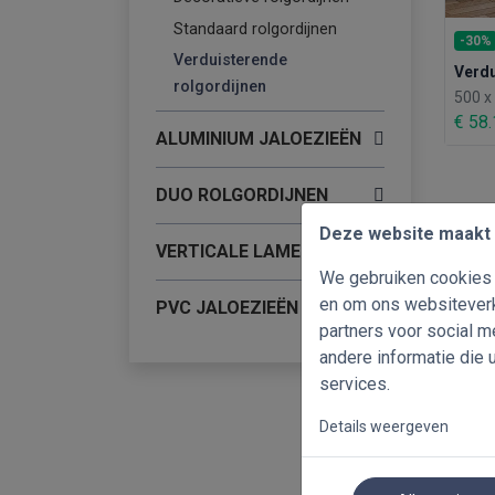
Standaard rolgordijnen
-30%
Verduisterende
Verdu
rolgordijnen
500 
€ 58
ALUMINIUM JALOEZIEËN
DUO ROLGORDIJNEN
Deze website maakt 
VERTICALE LAMELLEN
We gebruiken cookies o
en om ons websiteverk
PVC JALOEZIEËN
partners voor social 
andere informatie die 
services.
Details weergeven