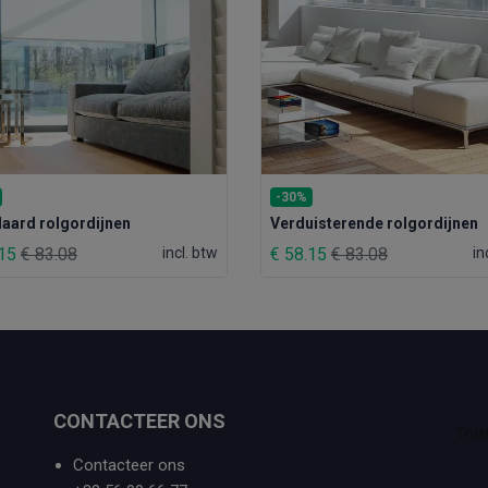
-30%
aard rolgordijnen
Verduisterende rolgordijnen
.15
€ 83.08
incl. btw
€ 58.15
€ 83.08
in
CONTACTEER ONS
Contacteer ons