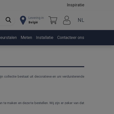
Inspiratie
Levering in:
NL
België
leurstalen
Meten
Installatie
Contacteer ons
n collectie bestaat uit decoratieve en uni verduisterende
n te maken en deze te bestellen. Wij zijn er zeker van dat