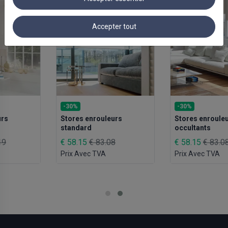
Accepter tout
-30%
-30%
Stores enrouleurs
Stores enrouleurs
standard
occultants
€ 58.15
€ 83.08
€ 58.15
€ 83.08
Prix Avec TVA
Prix Avec TVA