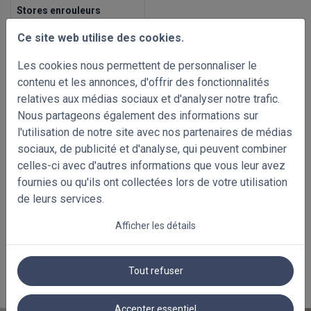
Stores enrouleurs
occultants
Ce site web utilise des cookies.
500 x 1000mm
€ 58.15
€ 83.08
Les cookies nous permettent de personnaliser le
Prix Avec TVA
contenu et les annonces, d'offrir des fonctionnalités
relatives aux médias sociaux et d'analyser notre trafic.
Nous partageons également des informations sur
l'utilisation de notre site avec nos partenaires de médias
sociaux, de publicité et d'analyse, qui peuvent combiner
celles-ci avec d'autres informations que vous leur avez
fournies ou qu'ils ont collectées lors de votre utilisation
de leurs services.
Afficher les détails
Tout refuser
PRODUITS ASSOCIÉS
Accepter essentiel