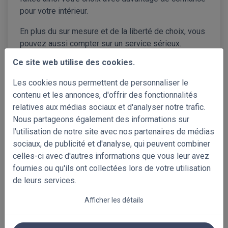
pour votre intérieur.
En plus du sur mesure et de la liberté de choix, vous
pouvez aussi compter sur un service sérieux.
lattestore.be offre
2 ans de garantie
sur ses
Ce site web utilise des cookies.
systèmes et vous accompagne volontiers pour toute
question concernant la commande, le montage ou le
Les cookies nous permettent de personnaliser le
choix du produit. Notre équipe est à votre
contenu et les annonces, d'offrir des fonctionnalités
disposition avant, pendant et après votre commande.
relatives aux médias sociaux et d'analyser notre trafic.
En matière de livraison également, nous misons sur
Nous partageons également des informations sur
la rapidité et la clarté. Comme votre habillage de
l'utilisation de notre site avec nos partenaires de médias
fenêtre est fabriqué spécialement sur mesure, nous
sociaux, de publicité et d'analyse, qui peuvent combiner
associons personnalisation et délai de livraison
celles-ci avec d'autres informations que vous leur avez
aussi court que possible. Le délai de production
fournies ou qu'ils ont collectées lors de votre utilisation
estimé est toujours indiqué sur les pages produits,
de leurs services.
afin que vous sachiez exactement à quoi vous
Afficher les détails
attendre.