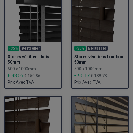
-35%
Bestseller
-35%
Bestseller
Stores vénitiens bois
Stores vénitiens bambou
50mm
50mm
500 x 1000mm
500 x 1000mm
€ 98.06
€ 90.17
€ 150.86
€ 138.73
Prix Avec TVA
Prix Avec TVA