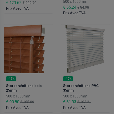
500 x 1000mm
€ 121.62
€ 202.70
€ 55.24
€ 84.98
Prix Avec TVA
Prix Avec TVA
-45%
-40%
Stores vénitiens bois
Stores vénitiens PVC
25mm
35mm
500 x 1000mm
500 x 1000mm
€ 90.80
€ 61.93
€ 165.09
€ 103.21
Prix Avec TVA
Prix Avec TVA