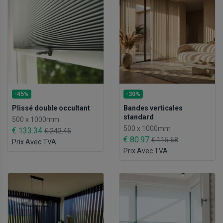
-45%
-30%
Plissé double occultant
Bandes verticales
standard
500 x 1000mm
500 x 1000mm
€ 133.34
€ 242.45
€ 80.97
€ 115.68
Prix Avec TVA
Prix Avec TVA