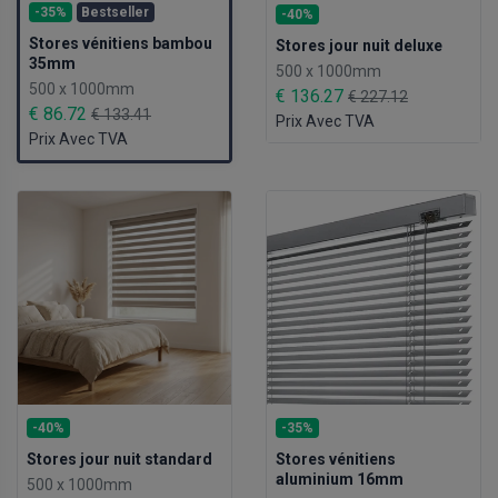
-35%
Bestseller
-40%
Stores vénitiens bambou
Stores jour nuit deluxe
35mm
500 x 1000mm
500 x 1000mm
€ 136.27
€ 227.12
€ 86.72
€ 133.41
Prix Avec TVA
Prix Avec TVA
-40%
-35%
Stores jour nuit standard
Stores vénitiens
aluminium 16mm
500 x 1000mm