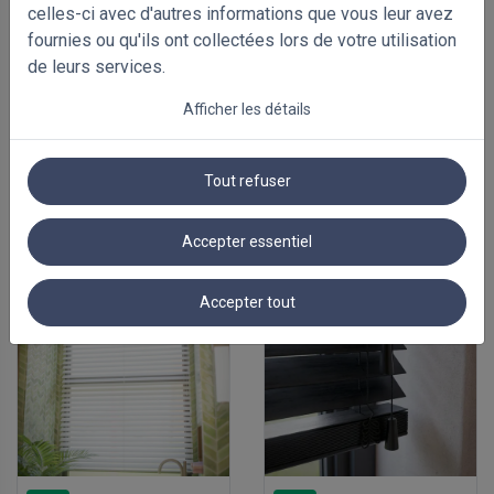
celles-ci avec d'autres informations que vous leur avez
fournies ou qu'ils ont collectées lors de votre utilisation
de leurs services.
-40%
-35%
Afficher les détails
Stores vénitiens PVC
Stores vénitiens
50mm
aluminium 50mm
500 x 1000mm
500 x 1000mm
Tout refuser
€ 68.60
€ 71.90
€ 114.33
€ 110.62
Prix Avec TVA
Prix Avec TVA
Accepter essentiel
Accepter tout