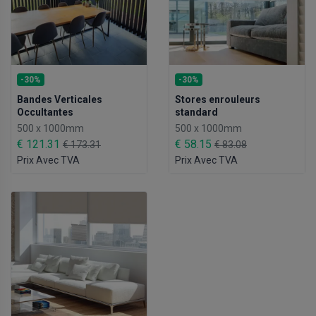
-30%
-30%
Stores enrouleurs
Bandes Verticales
standard
Occultantes
500 x 1000mm
500 x 1000mm
€ 58.15
€ 121.31
€ 83.08
€ 173.31
Prix Avec TVA
Prix Avec TVA