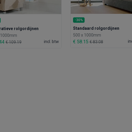
-30%
Standaard rolgordijnen
atieve rolgordijnen
500 x 1000mm
x 1000mm
€ 58.15
in
.44
incl. btw
€ 83.08
€ 109.19