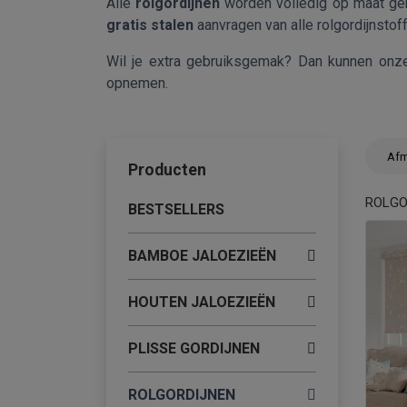
Alle
rolgordijnen
worden volledig op maat ge
gratis stalen
aanvragen van alle rolgordijnstoffe
Wil je extra gebruiksgemak? Dan kunnen on
opnemen.
Afm
Producten
ROLGO
BESTSELLERS
BAMBOE JALOEZIEËN
HOUTEN JALOEZIEËN
PLISSE GORDIJNEN
ROLGORDIJNEN