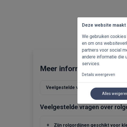
Deze website maakt 
We gebruiken cookies o
en om ons websiteverk
partners voor social 
andere informatie die 
services.
Meer informatie over rolg
Details weergeven
Veelgestelde vragen
Waarom ki
Alles weigere
Veelgestelde vragen over rolg
+
Zijn rolgordijnen geschikt voor k