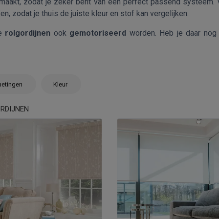
maakt, zodat je zeker bent van een perfect passend systeem.
n, zodat je thuis de juiste kleur en stof kan vergelijken.
ze
rolgordijnen
ook
gemotoriseerd
worden. Heb je daar nog v
etingen
Kleur
RDIJNEN