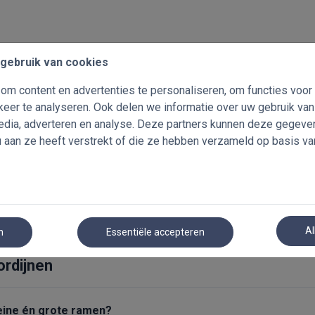
gebruik van cookies
m content en advertenties te personaliseren, om functies voor
eer te analyseren. Ook delen we informatie over uw gebruik va
media, adverteren en analyse. Deze partners kunnen deze gegev
u aan ze heeft verstrekt of die ze hebben verzameld op basis va
ordijnen
ezen?
Stoffen en kleuren
Toepassingen
Al
n
Essentiële accepteren
ordijnen
leine én grote ramen?