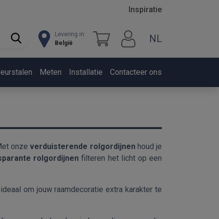
Inspiratie
Levering in:
NL
België
leurstalen
Meten
Installatie
Contacteer ons
 Met onze
verduisterende rolgordijnen
houd je
sparante rolgordijnen
filteren het licht op een
, ideaal om jouw raamdecoratie extra karakter te