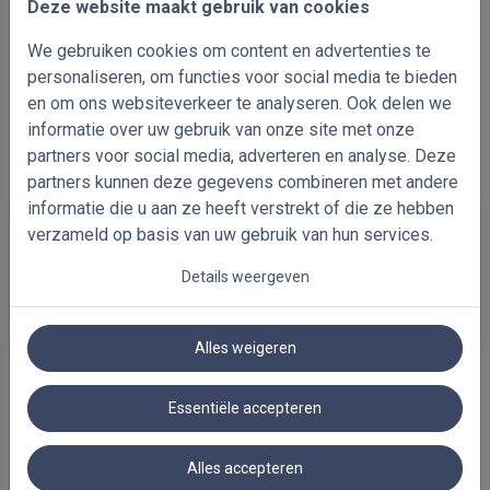
Deze website maakt gebruik van cookies
We gebruiken cookies om content en advertenties te
personaliseren, om functies voor social media te bieden
en om ons websiteverkeer te analyseren. Ook delen we
informatie over uw gebruik van onze site met onze
partners voor social media, adverteren en analyse. Deze
partners kunnen deze gegevens combineren met andere
informatie die u aan ze heeft verstrekt of die ze hebben
verzameld op basis van uw gebruik van hun services.
Op maat gemaakte horizontale houten jaloezieën geproduceerd
met de beste kwaliteit van componenten en lamellen die u
Details weergeven
momenteel op de raamdecoratie markt kunt vinden.
Alles weigeren
GERELATEERDE PRODUCTEN
Essentiële accepteren
Alles accepteren