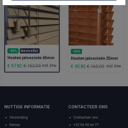
-40%
Bestseller
-45%
Houten jaloezieën 65mm
Houten jaloezieën 25mm
€ 97.82
€ 163.04
incl. btw
€ 90.80
€ 165.09
incl. btw
NUTTIGE INFORMATIE
CONTACTEER ONS
Verzending
Contacteer ons
Retour
+32 56 90 66 77