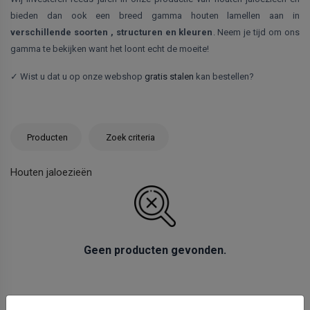
bieden dan ook een breed gamma houten lamellen aan in
verschillende soorten , structuren en kleuren
. Neem je tijd om ons
gamma te bekijken want het loont echt de moeite!
✓ Wist u dat u op onze webshop
gratis stalen
kan bestellen?
Producten
Zoek criteria
Houten jaloezieën
Geen producten gevonden.