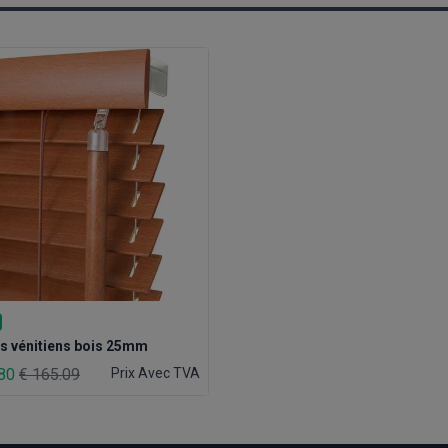
s vénitiens bois 25mm
.80
€ 165.09
Prix Avec TVA