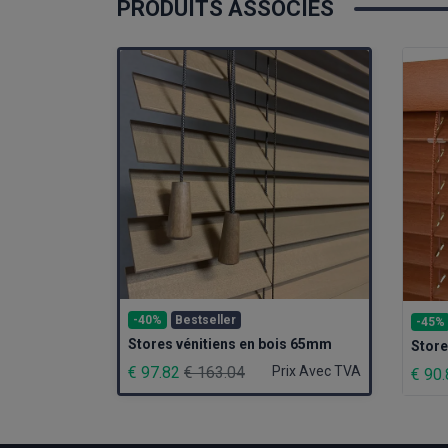
PRODUITS ASSOCIÉS
-40%
Bestseller
-45%
Stores vénitiens en bois 65mm
Store
€ 97.82
€ 163.04
Prix Avec TVA
€ 90