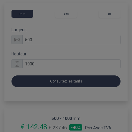
mm
cm
m
Largeur:
Hauteur:
Consultez les tarifs
500
x
1000
mm
€ 142.48
€ 237.46
-40%
Prix Avec TVA