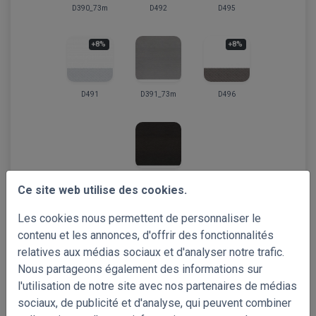
D390_73m
D492
D495
+8%
+8%
D491
D391_73m
D496
D392_73m
Ce site web utilise des cookies.
Les cookies nous permettent de personnaliser le
contenu et les annonces, d'offrir des fonctionnalités
Choisissez vos échantillons gratuits!
couleurs disponibles
relatives aux médias sociaux et d'analyser notre trafic.
Nous partageons également des informations sur
l'utilisation de notre site avec nos partenaires de médias
Résumé
sociaux, de publicité et d'analyse, qui peuvent combiner