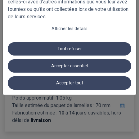
Stores Jour Nuit Occultant
celles-ci avec d'autres informations que vous leur avez
fournies ou qu'ils ont collectées lors de votre utilisation
de leurs services.
Référence
Afficher les détails
Tout refuser
Accepter essentiel
L'étape suivante
Accepter tout
Poids approximatif: 1.05 kg
Taille estimée du paquet de lamelles :
70 mm
Fabrication estimée :
10
à
14
jours ouvrables, hors
délai de
livraison