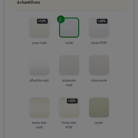
échantillons
.
+10%
+20%
snow matt
white
white PERF
off-white matt
alabaster
stone white
matt
+20%
honey dew
honey dew
oyster
matt
PERF