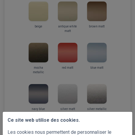
beige
antique white
brown matt
matt
mocha
red matt
blue matt
metallic
navy blue
silver matt
silver metallic
matt
Ce site web utilise des cookies.
+20%
Les cookies nous permettent de personnaliser le