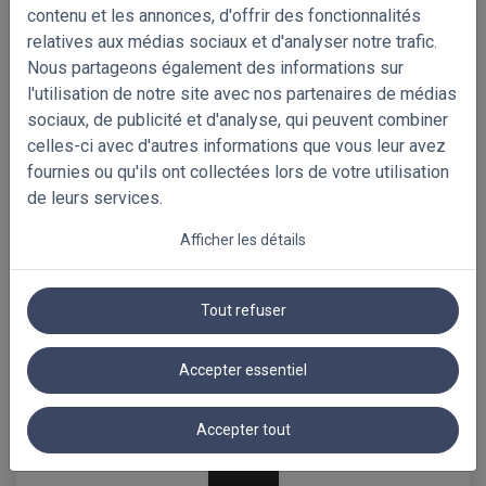
contenu et les annonces, d'offrir des fonctionnalités
relatives aux médias sociaux et d'analyser notre trafic.
silver metallic
silver
grey metallic
Nous partageons également des informations sur
PERF
stardust
l'utilisation de notre site avec nos partenaires de médias
sociaux, de publicité et d'analyse, qui peuvent combiner
celles-ci avec d'autres informations que vous leur avez
fournies ou qu'ils ont collectées lors de votre utilisation
de leurs services.
atmosphere
light grey
grey matt
matt
Afficher les détails
Tout refuser
antracite matt
carbon
black matt
Accepter essentiel
EXPRESS
**approvisionnement
limité
Accepter tout