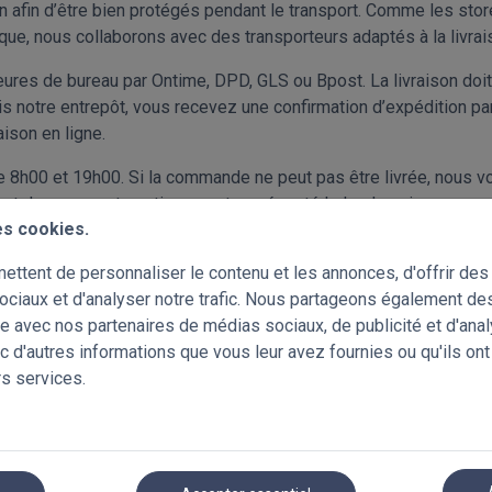
afin d’être bien protégés pendant le transport. Comme les stor
que, nous collaborons avec des transporteurs adaptés à la livrai
res de bureau par Ontime, DPD, GLS ou Bpost. La livraison doit 
notre entrepôt, vous recevez une confirmation d’expédition par 
aison en ligne.
e 8h00 et 19h00. Si la commande ne peut pas être livrée, nous vo
’est donc pas automatiquement représenté le lendemain sans conc
es cookies.
ralement déposées dans un point d’enlèvement en cas d’absence
ttent de personnaliser le contenu et les annonces, d'offrir des 
aison, vous pouvez les indiquer dans les remarques de votre com
ociaux et d'analyser notre trafic. Nous partageons également de
la livraison de votre commande ? Consultez notre page FAQ ou c
site avec nos partenaires de médias sociaux, de publicité et d'ana
c d'autres informations que vous leur avez fournies ou qu'ils ont
rs services.