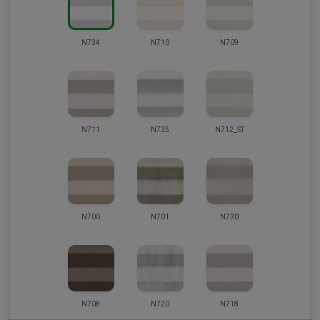
N734
N710
N709
N711
N735
N712_ST
N700
N701
N730
N708
N720
N718