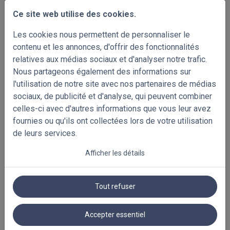
Ce site web utilise des cookies.
Les cookies nous permettent de personnaliser le
contenu et les annonces, d'offrir des fonctionnalités
N721_ST
N719
N713
relatives aux médias sociaux et d'analyser notre trafic.
Nous partageons également des informations sur
l'utilisation de notre site avec nos partenaires de médias
sociaux, de publicité et d'analyse, qui peuvent combiner
+18%
celles-ci avec d'autres informations que vous leur avez
fournies ou qu'ils ont collectées lors de votre utilisation
N704_ST
de leurs services.
**discontinué
Afficher les détails
Tout refuser
Choisissez vos échantillons gratuits!
couleurs disponibles
Accepter essentiel
Résumé