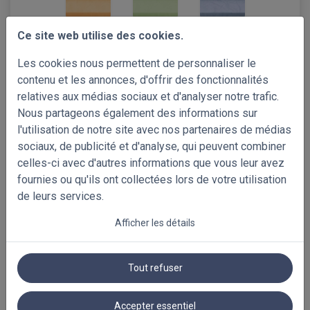
Ce site web utilise des cookies.
N201_ST
N083_ST
N036_ST
Les cookies nous permettent de personnaliser le
contenu et les annonces, d'offrir des fonctionnalités
relatives aux médias sociaux et d'analyser notre trafic.
Nous partageons également des informations sur
N089
N117
N090
l'utilisation de notre site avec nos partenaires de médias
sociaux, de publicité et d'analyse, qui peuvent combiner
+10%
celles-ci avec d'autres informations que vous leur avez
fournies ou qu'ils ont collectées lors de votre utilisation
de leurs services.
N149_ST
N116
Afficher les détails
Tout refuser
Choisissez vos échantillons gratuits!
couleurs disponibles
Accepter essentiel