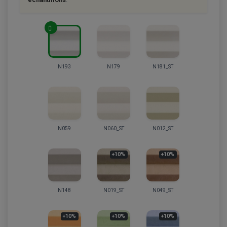
N193
N179
N181_ST
N059
N060_ST
N012_ST
+10%
+10%
N148
N019_ST
N049_ST
+10%
+10%
+10%