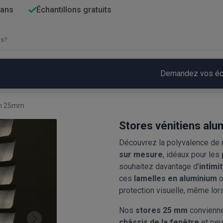
 ans
Échantillons gratuits
Demandez vos écha
um 25mm
Stores vénitiens al
Découvrez la polyvalence de
sur mesure
, idéaux pour les
souhaitez davantage d’
intimi
ces
lamelles en aluminium
o
protection visuelle, même lor
Nos
stores 25 mm
convienne
châssis de la fenêtre
et peu