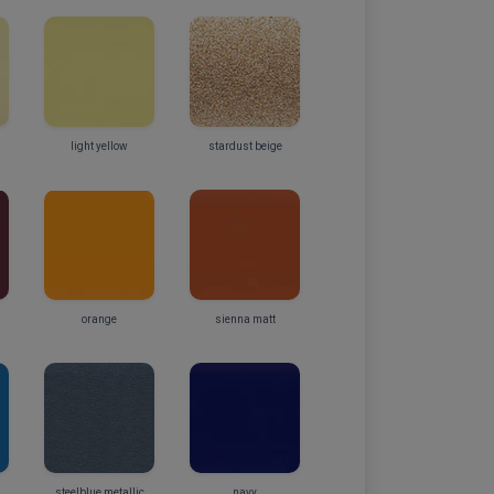
light yellow
stardust beige
orange
sienna matt
steelblue metallic
navy