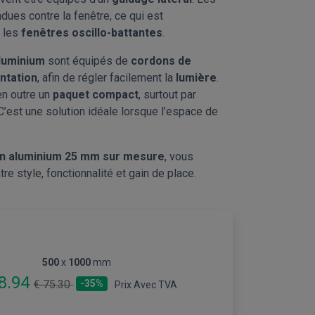
ndues contre la fenêtre, ce qui est
r les
fenêtres oscillo-battantes
.
luminium
sont équipés de
cordons de
entation
, afin de régler facilement la
lumière
.
en outre un
paquet compact
, surtout par
C’est une solution idéale lorsque l’espace de
en aluminium 25 mm sur mesure
, vous
re style, fonctionnalité et gain de place.
500
x
1000
mm
48.94
€ 75.30
-35%
Prix Avec TVA