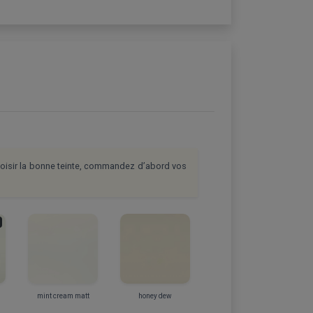
choisir la bonne teinte, commandez d’abord vos
mint cream matt
honey dew