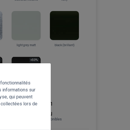
light grey matt
black (brillant)
+50%
fonctionnalités
s informations sur
carbon
lyse, qui peuvent
 collectées lors de
couleurs disponibles