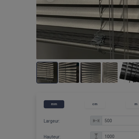
mm
cm
m
Largeur:
Hauteur: