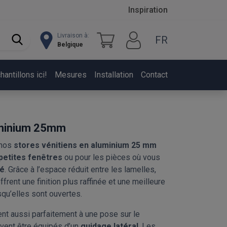
Inspiration
Livraison à:
FR
Belgique
ntillons ici!
Mesures
Installation
Contact
uminium 25mm
 nos
stores vénitiens en aluminium 25 mm
petites fenêtres
ou pour les pièces où vous
té
. Grâce à l’espace réduit entre les lamelles,
ffrent une finition plus raffinée et une meilleure
squ’elles sont ouvertes.
nt aussi parfaitement à une pose sur le
vent être équipés d’un
guidage latéral
. Les