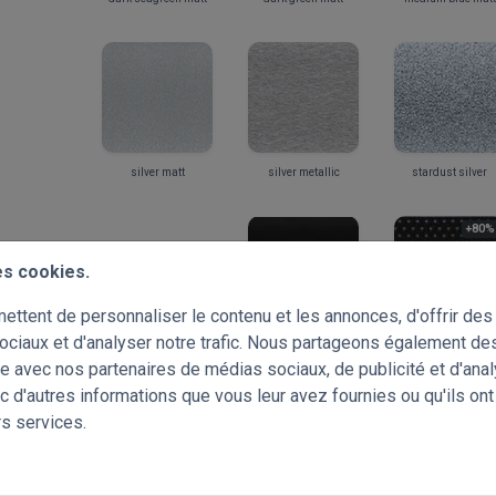
silver matt
silver metallic
stardust silver
+80%
es cookies.
ttent de personnaliser le contenu et les annonces, d'offrir des 
ociaux et d'analyser notre trafic. Nous partageons également de
black matt
black matt PRF
site avec nos partenaires de médias sociaux, de publicité et d'ana
c d'autres informations que vous leur avez fournies ou qu'ils ont
rs services.
Choisissez vos échantillons gratuits!