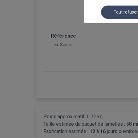
Tout refuse
Référence
Poids approximatif: 0.72 kg
Taille estimée du paquet de lamelles :
58 
Fabrication estimée :
12
à
16
jours ouvrable