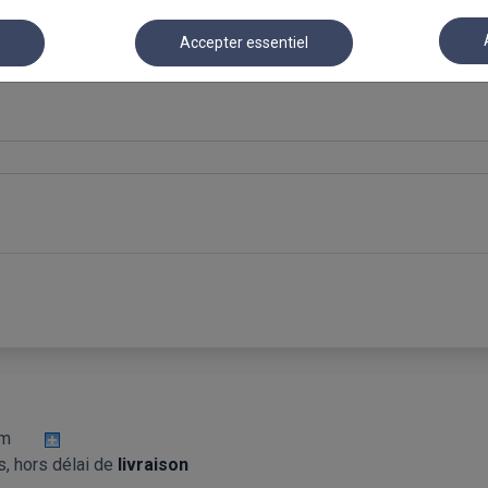
Résumé
r
Accepter essentiel
Stores Vénitiens Aluminium 25mm
mm
s, hors délai de
livraison