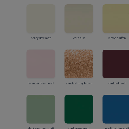
honey dew matt
corn silk
lemon chiffon
lavender blush matt
stardust rosy brown
darkred matt
dark seagreen matt
dark green matt
medium blue matt