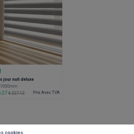
s jour nuit deluxe
x 1000mm
6.27
Prix Avec TVA
€ 227.12
es cookies.