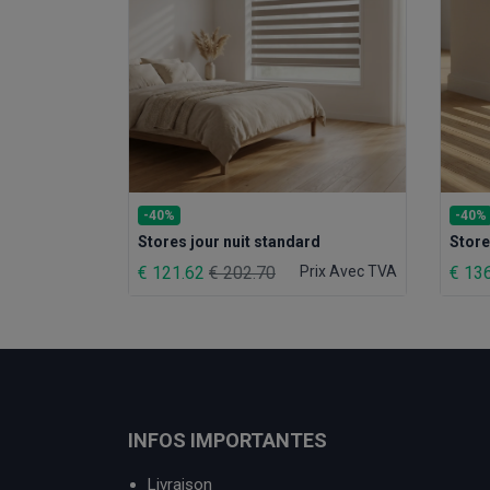
-40%
-40%
Stores jour nuit standard
Store
€ 121.62
€ 202.70
Prix Avec TVA
€ 13
INFOS IMPORTANTES
Livraison