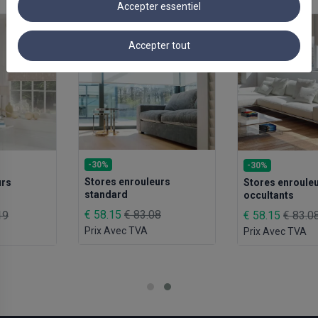
Accepter essentiel
Accepter tout
-30%
-30%
Stores enrouleurs
Stores enrouleurs
standard
occultants
€ 58.15
€ 83.08
€ 58.15
€ 83.08
Prix Avec TVA
Prix Avec TVA