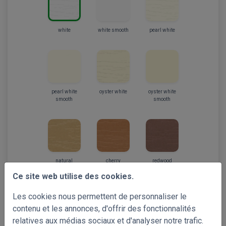
white
white smooth
pearl white
pearl white
oyster white
oyster white
smooth
smooth
natural
cherry
redwood
Ce site web utilise des cookies.
Les cookies nous permettent de personnaliser le
contenu et les annonces, d'offrir des fonctionnalités
relatives aux médias sociaux et d'analyser notre trafic.
mahogany