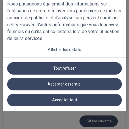
Nous partageons également des informations sur
l'utilisation de notre site avec nos partenaires de médias
sociaux, de publicité et d'analyse, qui peuvent combiner
celles-ci avec d'autres informations que vous leur avez
Choisissez vos échantillons gratuits!
couleurs disponibles
fournies ou qu'ils ont collectées lors de votre utilisation
de leurs services.
Résumé
Afficher les détails
Stores Vénitiens PVC 35mm
Loading...
Tout refuser
Référence
Accepter essentiel
Accepter tout
L'étape suivante