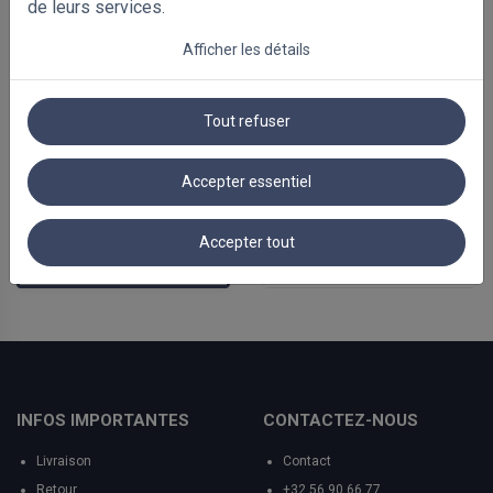
de leurs services.
Afficher les détails
Tout refuser
-40%
Bestseller
-45%
Accepter essentiel
Stores vénitiens en bois
Stores vénitiens bois
65mm
25mm
€ 97.82
€ 163.04
€ 90.80
€ 165.09
Accepter tout
Prix Avec TVA
Prix Avec TVA
INFOS IMPORTANTES
CONTACTEZ-NOUS
Livraison
Contact
Retour
+32 56 90 66 77