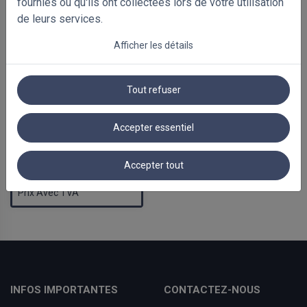
fournies ou qu'ils ont collectées lors de votre utilisation
de leurs services.
Afficher les détails
Tout refuser
Accepter essentiel
-35%
Bestseller
Stores vénitiens bambou
50mm
Accepter tout
€ 90.17
€ 138.73
Prix Avec TVA
INFOS IMPORTANTES
CONTACTEZ-NOUS