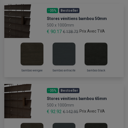
-35%
Bestseller
Stores vénitiens bambou 50mm
500 x 1000mm
€ 90.17
Prix Avec TVA
€ 138.73
bamboo wengee
bamboo antracite
bamboo black
-35%
Bestseller
Stores vénitiens bambou 65mm
500 x 1000mm
€ 92.92
Prix Avec TVA
€ 142.95