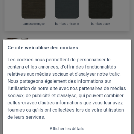
bamboo wengee
bamboo antracite
bamboo black
-35%
Bestseller
Ce site web utilise des cookies.
Stores vénitiens bambou 35mm
Les cookies nous permettent de personnaliser le
500 x 1000mm
€ 86.72
Prix Avec TVA
contenu et les annonces, d'offrir des fonctionnalités
€ 133.41
relatives aux médias sociaux et d'analyser notre trafic.
Nous partageons également des informations sur
l'utilisation de notre site avec nos partenaires de médias
sociaux, de publicité et d'analyse, qui peuvent combiner
celles-ci avec d'autres informations que vous leur avez
bamboo wengee
bamboo antracite
bamboo black
fournies ou qu'ils ont collectées lors de votre utilisation
de leurs services.
Afficher les détails