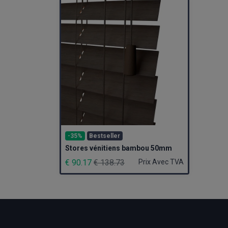
-35%
Bestseller
Stores vénitiens bambou 50mm
€ 90.17
€ 138.73
Prix Avec TVA