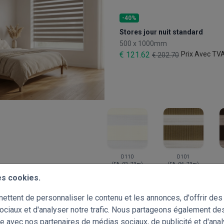
-40%
Stores jour nuit standard
500 x 1000mm
€ 121.62
Prix Avec TV
€ 202.70
D110
D101
(FA_02_73m)
(FA_06_73m)
es cookies.
ttent de personnaliser le contenu et les annonces, d'offrir des 
ociaux et d'analyser notre trafic. Nous partageons également de
site avec nos partenaires de médias sociaux, de publicité et d'ana