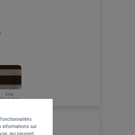
A
D106
(FA_14_73m)
fonctionnalités
s informations sur
lyse, qui peuvent