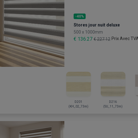
-40%
Stores jour nuit deluxe
500 x 1000mm
€ 136.27
Prix Avec TV
€ 227.12
D201
D216
(KH_02_73m)
(SU_11_73m)