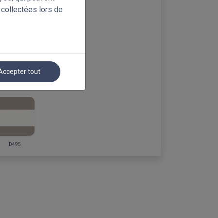
 collectées lors de
A
Accepter tout
D495