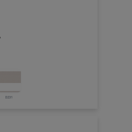
A
D231