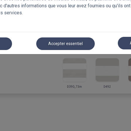
c d'autres informations que vous leur avez fournies ou qu'ils ont
-40%
rs services.
Stores jour nuit occultant
500 x 1000mm
€ 142.48
Prix Avec TV
€ 237.46
r
Accepter essentiel
D390_73m
D492