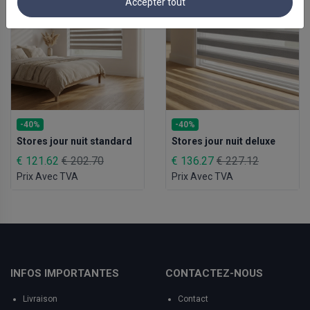
Accepter tout
-40%
-40%
Stores jour nuit standard
Stores jour nuit deluxe
€ 121.62
€ 202.70
€ 136.27
€ 227.12
Prix Avec TVA
Prix Avec TVA
INFOS IMPORTANTES
CONTACTEZ-NOUS
Livraison
Contact