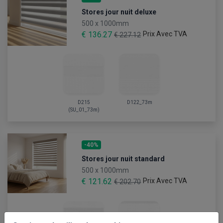
Stores jour nuit deluxe
500 x 1000mm
€ 136.27
Prix Avec TVA
€ 227.12
D215
D122_73m
(SU_01_73m)
-40%
Stores jour nuit standard
500 x 1000mm
€ 121.62
Prix Avec TVA
€ 202.70