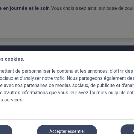
 en journée et le soir
. Vous choisissez ainsi sur base de coul
MM
es cookies.
ttent de personnaliser le contenu et les annonces, d'offrir des 
ociaux et d'analyser notre trafic. Nous partageons également de
site avec nos partenaires de médias sociaux, de publicité et d'ana
c d'autres informations que vous leur avez fournies ou qu'ils ont
rs services.
ivory
corn silk
stardust gold
light coppe
r
Accepter essentiel