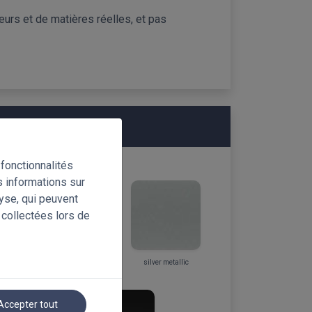
eurs et de matières réelles, et pas
fonctionnalités
s informations sur
lyse, qui peuvent
 collectées lors de
r
mocha matt
silver metallic
Accepter tout