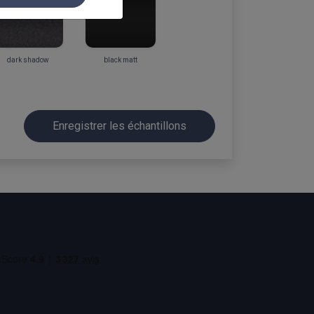
dark shadow
black matt
Enregistrer les échantillons