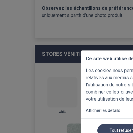
Observez les échantillons de préférence
uniquement à partir d’une photo produit.
STORES VÉNITIENS ALUMINIUM 16
Ce site web utilise d
Les cookies nous perme
relatives aux médias s
l'utilisation de notre 
combiner celles-ci ave
votre utilisation de leu
Afficher les détails
white
white PERF
Tout refuse