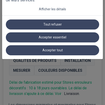
de leurs services.
Afficher les détails
Poids approximatif: 0.54 kg
Taille estimée du paquet de lamelles :
Tout refuser
60 mm
Fabrication estimée :
10
à
18
jours ouvrables, hors
délai de
livraison
Accepter essentiel
Accepter tout
QUALITÉS DE PRODUITS
INSTALLATION
MESURER
COULEURS DISPONIBLES
Délai de fabrication estimé pour Stores enrouleurs
décoratifs : 10 à 18 jours ouvrables. Le délai de
livraison s’ajoute à ce délai. Voir :
Livraison
.
Les dimensions minimales et maximales pour Stores